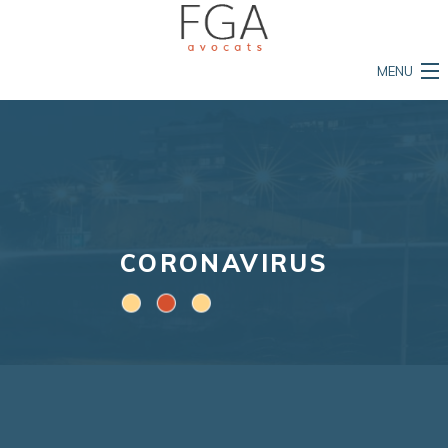
MENU
Accueil
Le cabinet
Nos compétences
L'équipe
CORONAVIRUS
Mon permis est en danger
Ma vie est en danger
Ma propriété est en danger
Actualités et conseils