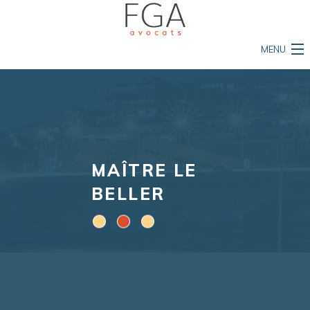
MENU
Accueil
Le cabinet
Nos compétences
MAÎTRE LE
L'équipe
BELLER
Mon permis est en danger
Ma vie est en danger
Ma propriété est en danger
Actualités et conseils