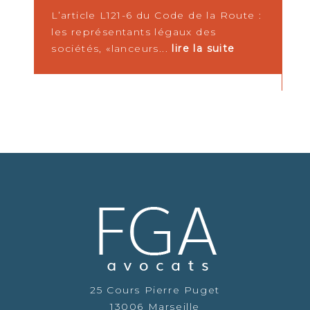
t !
L’article L121-6 du Code de la Route :
L
les représentants légaux des
d
sociétés, «lanceurs...
lire la suite
p
r
25 Cours Pierre Puget
13006 Marseille