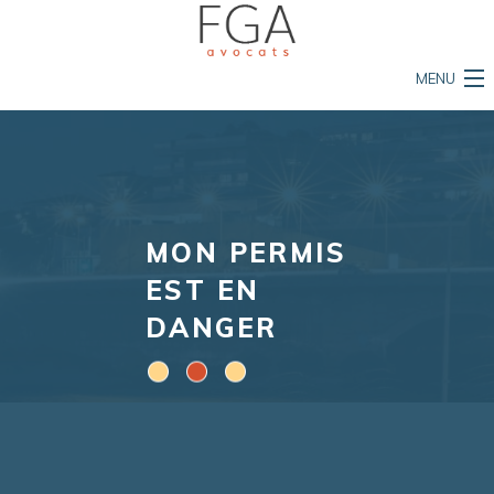
MENU
Accueil
Le cabinet
Nos compétences
MON PERMIS
L'équipe
EST EN
Mon permis est en danger
DANGER
Ma vie est en danger
Ma propriété est en danger
Actualités et conseils