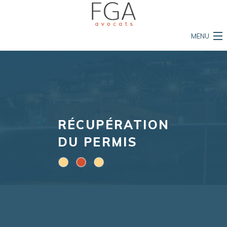
MENU
Accueil
Le cabinet
Nos compétences
RÉCUPÉRATION
L'équipe
DU PERMIS
Mon permis est en danger
Ma vie est en danger
Ma propriété est en danger
Actualités et conseils