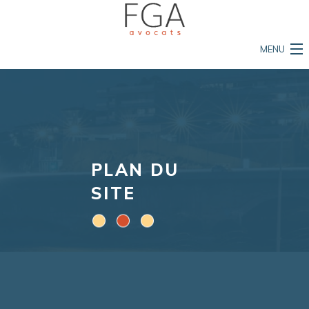
MENU
Accueil
Le cabinet
Nos compétences
PLAN DU
L'équipe
SITE
Mon permis est en danger
Ma vie est en danger
Ma propriété est en danger
Actualités et conseils