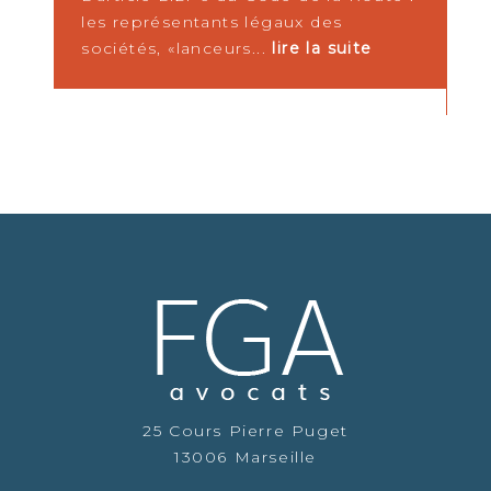
les représentants légaux des
d
sociétés, «lanceurs...
lire la suite
p
r
25 Cours Pierre Puget
13006 Marseille