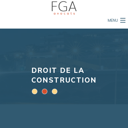
MENU
Accueil
Le cabinet
Nos compétences
DROIT DE LA
L'équipe
CONSTRUCTION
Mon permis est en danger
Ma vie est en danger
Ma propriété est en danger
Actualités et conseils