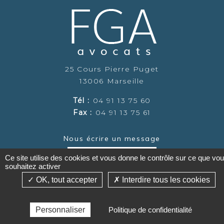
25 Cours Pierre Puget
13006 Marseille
Tél :
04 91 13 75 60
Fax :
04 91 13 75 61
Nous écrire un message
Cliquer ici
Ce site utilise des cookies et vous donne le contrôle sur ce que vo
souhaitez activer
OK, tout accepter
Interdire tous les cookies
©2019-26 Cabinet FGA Avocats - Tous droits réservés -
Personnaliser
Politique de confidentialité
Conception : Absolute Communication - Réalisation :
Answeb -
Mentions légales
-
Plan du site
-
Gestion