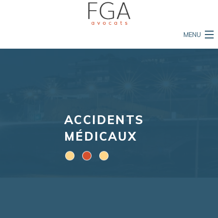
MENU
Accueil
Le cabinet
Nos compétences
ACCIDENTS
L'équipe
MÉDICAUX
Mon permis est en danger
Ma vie est en danger
Ma propriété est en danger
Actualités et conseils